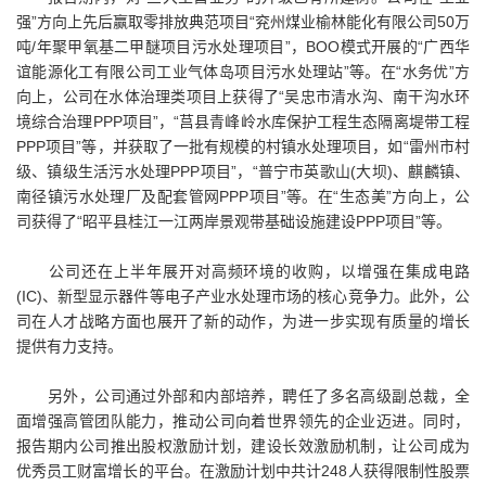
强”方向上先后赢取零排放典范项目“兖州煤业榆林能化有限公司50万
吨/年聚甲氧基二甲醚项目污水处理项目”，BOO模式开展的“广西华
谊能源化工有限公司工业气体岛项目污水处理站”等。在“水务优”方
向上，公司在水体治理类项目上获得了“吴忠市清水沟、南干沟水环
境综合治理PPP项目”，“莒县青峰岭水库保护工程生态隔离堤带工程
PPP项目”等，并获取了一批有规模的村镇水处理项目，如“雷州市村
级、镇级生活污水处理PPP项目”，“普宁市英歌山(大坝)、麒麟镇、
南径镇污水处理厂及配套管网PPP项目”等。在“生态美”方向上，公
司获得了“昭平县桂江一江两岸景观带基础设施建设PPP项目”等。
公司还在上半年展开对高频环境的收购，以增强在集成电路
(IC)、新型显示器件等电子产业水处理市场的核心竞争力。此外，公
司在人才战略方面也展开了新的动作，为进一步实现有质量的增长
提供有力支持。
另外，公司通过外部和内部培养，聘任了多名高级副总裁，全
面增强高管团队能力，推动公司向着世界领先的企业迈进。同时，
报告期内公司推出股权激励计划，建设长效激励机制，让公司成为
优秀员工财富增长的平台。在激励计划中共计248人获得限制性股票