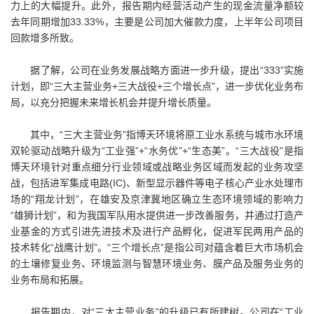
力上的大幅提升。此外，报告期内经营活动产生的现金流量净额较
去年同期增加33.33%，主要是公司加大催款力度，上半年公司项目
回款增多所致。
据了解，公司在业务发展战略方面进一步升级，提出“333”实施
计划，即“三大主营业务+三大战役+三个增长点”，进一步优化业务布
局，以充分把握未来增长机会并提升增长质量。
其中，“三大主营业务”指博天环境将原工业水系统与城市水环境
双轮驱动战略升级为“工业强”+“水务优”+“生态美”。“三大战役”是指
博天环境针对重点细分行业领域或战略业务区域而发起的业务攻坚
战，包括进军集成电路(IC)、新型显示器件等电子核心产业水处理市
场的“翔龙计划”，在雄安及京津冀地区确立生态环境领域的影响力
“雄狮计划”，和为我国军队用水提供进一步改善服务，并通过打造产
业基金的方式引进先进技术及进行产品孵化，促进军民两用产品的
技术转化“战鹰计划”。“三个增长点”是指公司对蕴含着巨大市场机会
的土壤修复业务、环境监测与智慧环境业务、膜产品及服务业务的
业务布局和拓展。
报告期内，对“三大主营业务”的升级已有所建树。公司在“工业