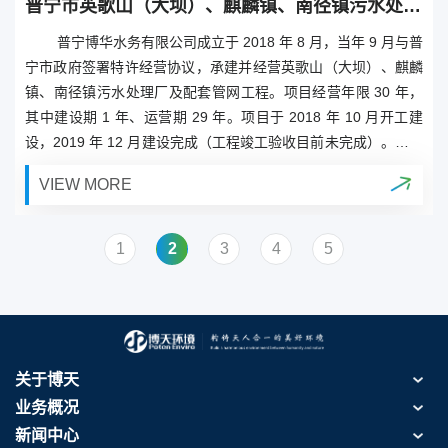
d）项目系统设备采购
普宁市英歌山（大坝）、麒麟镇、南径镇污水处理厂及配套管网PPP项目
要
普宁博华水务有限公司成立于 2018 年 8 月，当年 9 月与普
理
宁市政府签署特许经营协议，承建并经营英歌山（大坝）、麒麟
，
镇、南径镇污水处理厂及配套管网工程。项目经营年限 30 年，
，
其中建设期 1 年、运营期 29 年。项目于 2018 年 10 月开工建
和
设，2019 年 12 月建设完成（工程竣工验收目前未完成）。商业
作
试运营从 2019 年 12 月 28 日开始，于 2021 年 5 月 1 日转入正
VIEW MORE
计
式商运，现运行稳定并达标排放。 项目公司由博天环境集团股份
境
有限公司100%持股，经普宁市人民政府许可，由项目公司以DB
FOT(设计-建设-融资-运营-移交)运作方式负责普宁市英歌山(大
1
2
3
4
5
坝)、麒麟镇、南径镇污水处理厂及配套管网工程的设计、建设、
融资、运营和维护。合作期限届满，项目公司将本项目无偿、完
好移交给普宁市人民政府或其指定的机构。
关于博天
业务概况
新闻中心